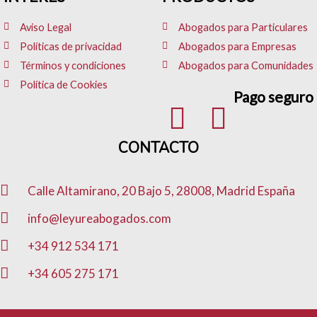
b
a
e
o
g
d
Aviso Legal
Abogados para Particulares
o
r
i
Políticas de privacidad
Abogados para Empresas
k
a
n
Términos y condiciones
Abogados para Comunidades
m
Política de Cookies
Pago seguro
CONTACTO
Calle Altamirano, 20 Bajo 5, 28008, Madrid España
info@leyureabogados.com
+34 912 534 171
+34 605 275 171