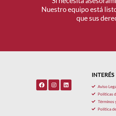
Si necesita asesorami
Nuestro equipo está listo
que sus dere
INTERÉS
F
I
L
Aviso Lega
a
n
i
c
s
n
Políticas 
e
t
k
Términos 
b
a
e
o
g
d
Política d
o
r
i