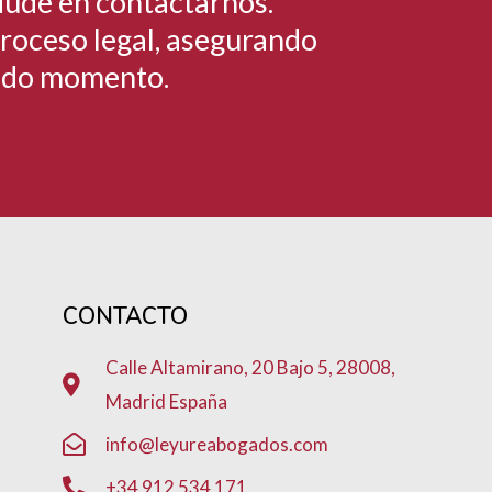
 dude en contactarnos.
 proceso legal, asegurando
todo momento.
CONTACTO
Calle Altamirano, 20 Bajo 5, 28008,
Madrid España
info@leyureabogados.com
+34 912 534 171