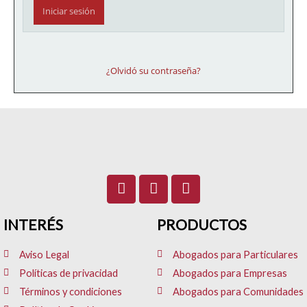
¿Olvidó su contraseña?
F
I
L
a
n
i
c
s
n
INTERÉS
e
t
PRODUCTOS
k
b
a
e
o
g
d
Aviso Legal
Abogados para Particulares
o
r
i
Políticas de privacidad
Abogados para Empresas
k
a
n
Términos y condiciones
Abogados para Comunidades
m