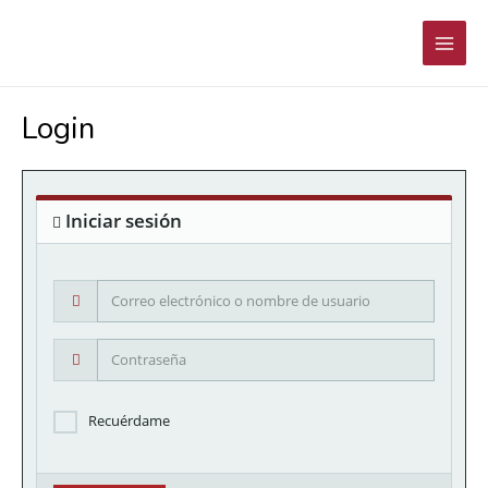
Ir
Main
al
Men
contenido
Login
Iniciar sesión
Correo
electrónico
o
Contraseña
nombre
de
usuario
Recuérdame